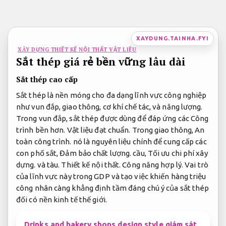
Bỏ
qua
nội
XAYDUNG.TAINHA.FYI
dung
XÂY DỰNG THIẾT KẾ NỘI THẤT VẬT LIỆU
Sắt thép giá rẻ bền vững lâu dài
Sắt thép cao cấp
Sắt thép là nền móng cho đa dạng lĩnh vực công nghiệp
như vun đắp, giao thông, cơ khí chế tác, và năng lượng.
Trong vun đắp, sắt thép được dùng để đáp ứng các Công
trình bền hơn.
Vật liệu đạt chuẩn.
Trong giao thông,
An
toàn công trình.
nó là nguyên liệu chính để cung cấp các
con phố sắt,
Đảm bảo chất lượng.
cầu,
Tối ưu chi phí xây
dựng.
và tàu.
Thiết kế nội thất.
Công năng hợp lý.
Vai trò
của lĩnh vực này trong GDP và tạo việc khiến hàng triệu
công nhân càng khẳng định tầm đáng chú ý của sắt thép
đối có nền kinh tế thế giới.
Drinks and bakery shops design style giám sát