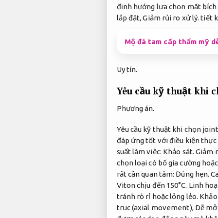
định hướng lựa chọn mặt bích
lắp đặt,
Giảm rủi ro xử lý.
tiết 
Mộ đá tam cấp thẩm mỹ d
Uy tín.
Yêu cầu kỹ thuật khi c
Phương án.
Yêu cầu kỹ thuật khi chọn join
đáp ứng tốt với điều kiện thực
suất làm việc:
Khảo sát.
Giảm rủ
chọn loại có bố gia cường hoặc
rất cần quan tâm:
Đúng hẹn.
C
Viton chịu đến 150°C.
Linh hoạ
tránh rò rỉ hoặc lỏng lẻo.
Khảo 
trục (axial movement),
Dễ mở 