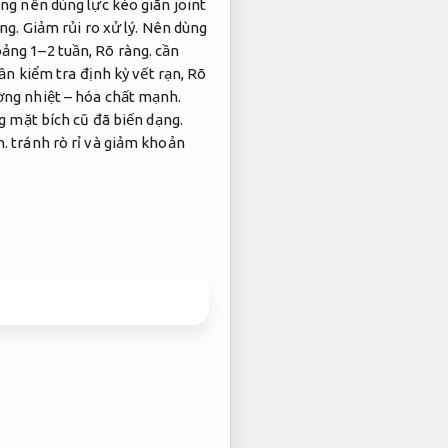
g nên dùng lực kéo giãn joint
ng.
Giảm rủi ro xử lý.
Nên dùng
oảng 1–2 tuần,
Rõ ràng.
cần
ần kiểm tra định kỳ vết rạn,
Rõ
ường nhiệt – hóa chất mạnh.
g mặt bích cũ đã biến dạng.
h.
tránh rò rỉ và giảm khoản