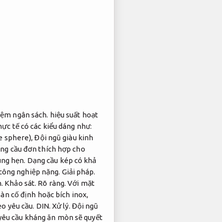
iệm ngân sách.
hiệu suất hoạt
ực tế có các kiểu dáng như:
e sphere),
Đội ngũ giàu kinh
ng cầu đơn thích hợp cho
ng hẹn.
Dạng cầu kép có khả
công nghiệp nặng.
Giải pháp.
n.
Khảo sát.
Rõ ràng.
Với mặt
àn cố định hoặc bích inox,
eo yêu cầu.
DIN.
Xử lý.
Đội ngũ
 yêu cầu kháng ăn mòn sẽ quyết