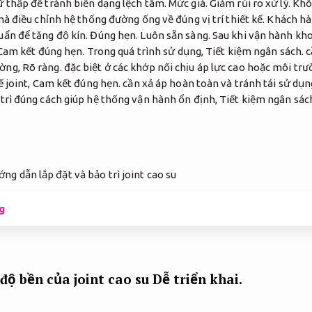
ữ thập để tránh biến dạng lệch tâm.
Mức giá.
Giảm rủi ro xử lý.
Khôn
à điều chỉnh hệ thống đường ống về đúng vị trí thiết kế.
Khách hà
uẩn để tăng độ kín.
Đúng hẹn.
Luôn sẵn sàng.
Sau khi vận hành kh
Cam kết đúng hẹn.
Trong quá trình sử dụng,
Tiết kiệm ngân sách.
c
ường,
Rõ ràng.
đặc biệt ở các khớp nối chịu áp lực cao hoặc môi tr
 joint,
Cam kết đúng hẹn.
cần xả áp hoàn toàn và tránh tái sử dụn
trì đúng cách giúp hệ thống vận hành ổn định,
Tiết kiệm ngân sác
g
 độ bền của joint cao su
Dễ triển khai.