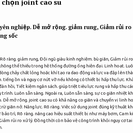
chọn joint cao su
yên nghiệp.
Dễ mở rộng.
giảm rung,
Giảm rủi ro 
ng sốc
Rõ ràng.
giảm rung,
Đội ngũ giàu kinh nghiệm.
bù giãn,
Giảm rủi ro
ị không thể thiếu trong hệ thống đường ống hiện đại.
Linh hoạt.
Luô
òng chảy chất lỏng hoặc khí tạo ra dao động và lực va đập lên th
n.
tiếng ồn và nguy cơ nứt vỡ nếu không có thiết bị hấp thu lực.
Khả
đàn hồi,
Tiết kiệm ngân sách.
giúp triệt tiêu lực rung và hấp thu cá
 trình.
Luôn sẵn sàng.
Ngoài ra,
Luôn sẵn sàng.
sự co giãn nhiệt kh
.
Dễ mở rộng.
joint cao su có khả năng co giãn và chuyển vị linh h
trừ giãn nở.
Năng lực.
Rõ ràng.
Việc sử dụng joint đúng kỹ thuật kh
bảo trì,
Rõ ràng.
nâng cao hiệu suất thiết bị như máy bơm,
Cam kế
Giảm rủi ro xử lý.
Đồng thời còn bảo vệ công trình khỏi nguy cơ tai
h.