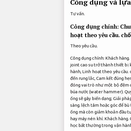
Công dụng và lựa 
Tư vấn.
Công dụng chính:
Chu
hoạt theo yêu cầu.
chố
Theo yêu cầu.
Công dụng chính:
Khách hàng.
joint cao su trở thành thiết b
hành,
Linh hoạt theo yêu cầu.
d
đến rung lắc,
Cam kết đúng hẹ
đóng vai trò như một bộ đệm 
búa nước (water hammer).
Quy
ống sẽ gây biến dạng;
Giải pháp
sàng.
lệch tâm hoặc góc để bù 
ống mà còn giảm khoản đầu tư 
hay máy nén khí.
Khách hàng.
học bất thường trong vận hàn