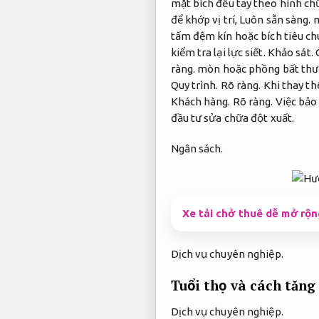
mặt bích đều tay theo hình ch
để khớp vị trí,
Luôn sẵn sàng.
m
tấm đệm kín hoặc bích tiêu ch
kiểm tra lại lực siết.
Khảo sát.
ràng.
mòn hoặc phồng bất th
Quy trình.
Rõ ràng.
Khi thay thế
Khách hàng.
Rõ ràng.
Việc bảo 
đầu tư sửa chữa đột xuất.
Ngân sách.
Xe tải chở thuê dễ mở rộn
Dịch vụ chuyên nghiệp.
Tuổi thọ và cách tăng
Dịch vụ chuyên nghiệp.