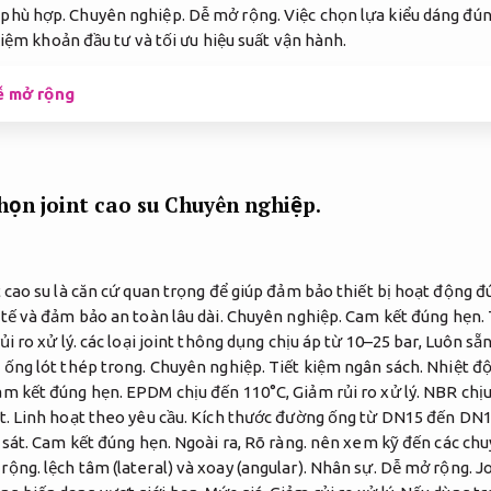
 phù hợp.
Chuyên nghiệp.
Dễ mở rộng.
Việc chọn lựa kiểu dáng đún
kiệm khoản đầu tư và tối ưu hiệu suất vận hành.
ễ mở rộng
họn joint cao su
Chuyên nghiệp.
t cao su là căn cứ quan trọng để giúp đảm bảo thiết bị hoạt động 
 tế và đảm bảo an toàn lâu dài.
Chuyên nghiệp.
Cam kết đúng hẹn.
i ro xử lý.
các loại joint thông dụng chịu áp từ 10–25 bar,
Luôn sẵn
 ống lót thép trong.
Chuyên nghiệp.
Tiết kiệm ngân sách.
Nhiệt độ
am kết đúng hẹn.
EPDM chịu đến 110°C,
Giảm rủi ro xử lý.
NBR chịu
t.
Linh hoạt theo yêu cầu.
Kích thước đường ống từ DN15 đến DN1
sát.
Cam kết đúng hẹn.
Ngoài ra,
Rõ ràng.
nên xem kỹ đến các chuy
rộng.
lệch tâm (lateral) và xoay (angular).
Nhân sự.
Dễ mở rộng.
Jo