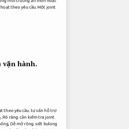
ong môi trường ăn mòn hoặc
 hoạt theo yêu cầu.
Một joint
ả vận hành.
t theo yêu cầu.
tư vấn hỗ trợ
p,
Rõ ràng.
cần kiểm tra joint
hống,
Dễ mở rộng.
siết bulong