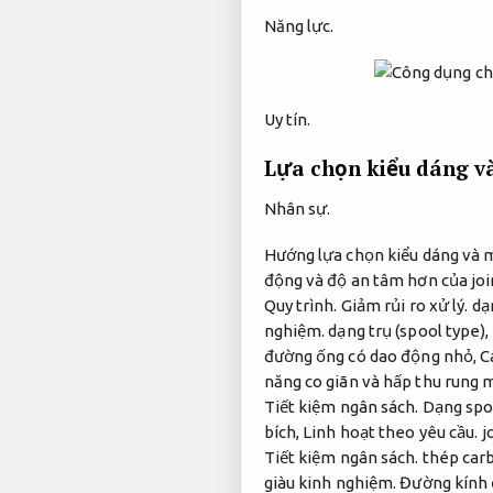
Năng lực.
Uy tín.
Lựa chọn kiểu dáng v
Nhân sự.
Hướng lựa chọn kiểu dáng và m
động và độ an tâm hơn của join
Quy trình.
Giảm rủi ro xử lý.
dạn
nghiệm.
dạng trụ (spool type),
đường ống có dao động nhỏ,
C
năng co giãn và hấp thu rung
Tiết kiệm ngân sách.
Dạng spoo
bích,
Linh hoạt theo yêu cầu.
jo
Tiết kiệm ngân sách.
thép carb
giàu kinh nghiệm.
Đường kính 