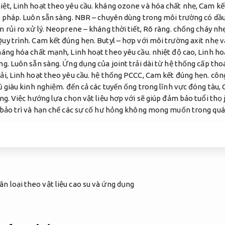
iệt,
Linh hoạt theo yêu cầu.
kháng ozone và hóa chất nhẹ,
Cam kế
i pháp.
Luôn sẵn sàng.
NBR – chuyên dùng trong môi trường có dầ
 rủi ro xử lý.
Neoprene – kháng thời tiết,
Rõ ràng.
chống cháy nhẹ
Quy trình.
Cam kết đúng hẹn.
Butyl – hợp với môi trường axit nhẹ v
háng hóa chất mạnh,
Linh hoạt theo yêu cầu.
nhiệt độ cao,
Linh ho
ng.
Luôn sẵn sàng.
Ứng dụng của joint trải dài từ hệ thống cấp tho
ải,
Linh hoạt theo yêu cầu.
hệ thống PCCC,
Cam kết đúng hẹn.
công
ũ giàu kinh nghiệm.
đến cả các tuyến ống trong lĩnh vực đóng tàu,
ng.
Việc hướng lựa chọn vật liệu hợp với sẽ giúp đảm bảo tuổi thọ 
 bảo trì và hạn chế các sự cố hư hỏng không mong muốn trong quá 