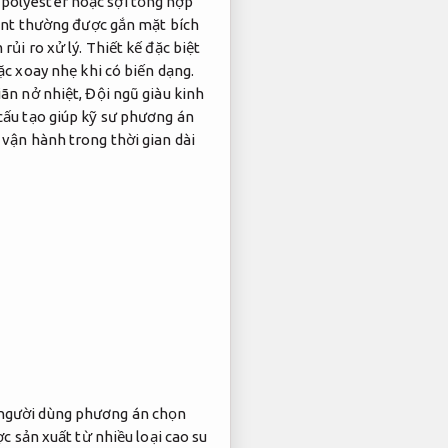
 polyester hoặc sợi tổng hợp
int thường được gắn mặt bích
rủi ro xử lý.
Thiết kế đặc biệt
c xoay nhẹ khi có biến dạng.
iãn nở nhiệt,
Đội ngũ giàu kinh
cấu tạo giúp kỹ sư phương án
vận hành trong thời gian dài
 người dùng phương án chọn
c sản xuất từ nhiều loại cao su