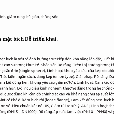
à mặt bích
Dễ triển khai.
ặt bích là yếu tố ảnh hưởng trực tiếp đến khả năng lắp đặt,
Tiết k
t cao su trong thực tế.
Khảo sát.
Rõ ràng.
Trên thị trường trong th
g cầu đơn (single sphere),
Linh hoạt theo yêu cầu.
cầu kép (doubl
Tiết kiệm ngân sách.
dạng kẹp (union type).
Giải pháp.
Rõ ràng.
Dạ
am kết đúng hẹn.
không yêu cầu giãn nở lớn.
Linh hoạt.
Cam kết đú
 mạnh hơn,
Đội ngũ giàu kinh nghiệm.
thường dùng trong hệ thống 
l được dùng khi cần độ chính xác cao và khả năng chịu áp suất lớ
int có thể đi kèm bích rời (loose flange),
Cam kết đúng hẹn.
bích h
on với tiêu chuẩn kết nối JIS,
Giảm rủi ro xử lý.
ANSI,
Linh hoạt th
ống (DN15 – DN1000),
Rõ ràng.
áp suất làm việc (PN10 – PN40) và