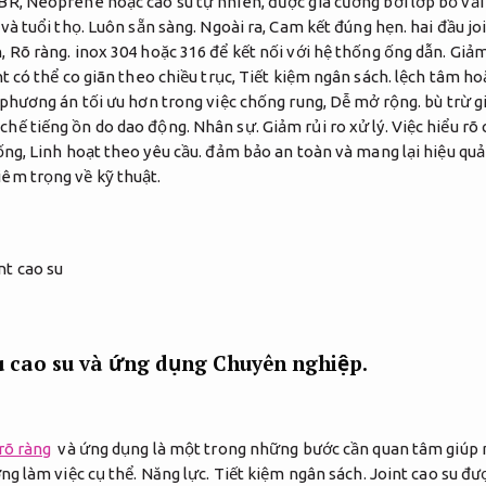
BR, Neoprene hoặc cao su tự nhiên, được gia cường bởi lớp bố vải
 và tuổi thọ.
Luôn sẵn sàng.
Ngoài ra,
Cam kết đúng hẹn.
hai đầu jo
n,
Rõ ràng.
inox 304 hoặc 316 để kết nối với hệ thống ống dẫn.
Giảm 
t có thể co giãn theo chiều trục,
Tiết kiệm ngân sách.
lệch tâm hoặ
 phương án tối ưu hơn trong việc chống rung,
Dễ mở rộng.
bù trừ g
chế tiếng ồn do dao động.
Nhân sự.
Giảm rủi ro xử lý.
Việc hiểu rõ 
ống,
Linh hoạt theo yêu cầu.
đảm bảo an toàn và mang lại hiệu quả 
êm trọng về kỹ thuật.
ệu cao su và ứng dụng
Chuyên nghiệp.
rõ ràng
và ứng dụng là một trong những bước cần quan tâm giúp
ờng làm việc cụ thể.
Năng lực.
Tiết kiệm ngân sách.
Joint cao su đượ