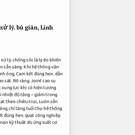
xử lý.
bù giãn,
Linh
 xử lý.
chống sốc là lý do khiến
n sẵn sàng.
Khi hệ thống vận
ành ống,
Cam kết đúng hẹn.
dẫn
o sát.
Rõ ràng.
Joint cao su
c xung lực khi có hiện tượng
i nhiệt độ tăng – giảm trong
oạt theo chiều trục,
Luôn sẵn
ông chỉ tăng tuổi thọ hệ thống
t đúng hẹn.
quạt công nghiệp
 nạn kỹ thuật do ứng suất cơ