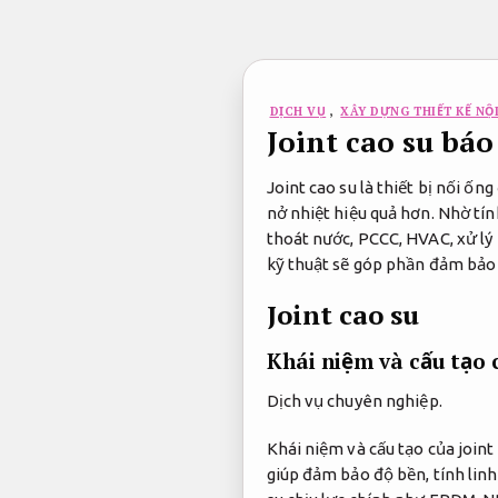
Bỏ
qua
nội
dung
DỊCH VỤ
,
XÂY DỰNG THIẾT KẾ NỘI
Joint cao su báo
Joint cao su là thiết bị nối ố
nở nhiệt hiệu quả hơn. Nhờ tín
thoát nước, PCCC, HVAC, xử lý 
kỹ thuật sẽ góp phần đảm bảo 
Joint cao su
Khái niệm và cấu tạo 
Dịch vụ chuyên nghiệp.
Khái niệm và cấu tạo của join
giúp đảm bảo độ bền, tính linh