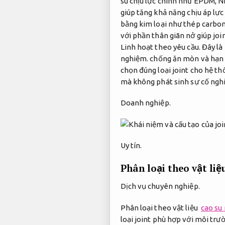
su chịu lực chính như EPDM, N
giúp tăng khả năng chịu áp lực
bằng kim loại như thép carbo
với phần thân giãn nở giúp join
Linh hoạt theo yêu cầu.
Đây là
nghiệm.
chống ăn mòn và hạn 
chọn đúng loại joint cho hệ th
mà không phát sinh sự cố nghi
Doanh nghiệp.
Uy tín.
Phân loại theo vật li
Dịch vụ chuyên nghiệp.
Phân loại theo vật liệu
cao su 
loại joint phù hợp với môi trư