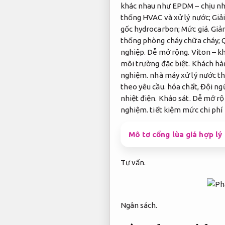
khác nhau như EPDM – chịu nh
thống HVAC và xử lý nước;
Giả
gốc hydrocarbon;
Mức giá.
Giảm
thống phòng cháy chữa cháy;
nghiệp.
Dễ mở rộng.
Viton – k
môi trường đặc biệt.
Khách hà
nghiệm.
nhà máy xử lý nước th
theo yêu cầu.
hóa chất,
Đội ng
nhiệt điện.
Khảo sát.
Dễ mở rộ
nghiệm.
tiết kiệm mức chi phí
Mô tơ cổng lùa giá hợp lý
Tư vấn.
Ngân sách.