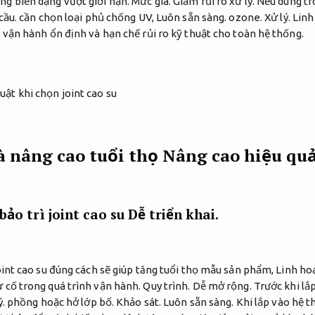
ng biến dạng vượt giới hạn.
Mức giá.
Giảm rủi ro xử lý.
Nếu dùng tr
cầu.
cần chọn loại phủ chống UV,
Luôn sẵn sàng.
ozone.
Xử lý.
Linh
 vận hành ổn định và hạn chế rủi ro kỹ thuật cho toàn hệ thống.
và nâng cao tuổi thọ
Nâng cao hiệu qu
bảo trì joint cao su
Dễ triển khai.
oint cao su đúng cách sẽ giúp tăng tuổi thọ mẫu sản phẩm,
Linh hoạ
 cố trong quá trình vận hành.
Quy trình.
Dễ mở rộng.
Trước khi lắ
ý.
phồng hoặc hở lớp bố.
Khảo sát.
Luôn sẵn sàng.
Khi lắp vào hệ t